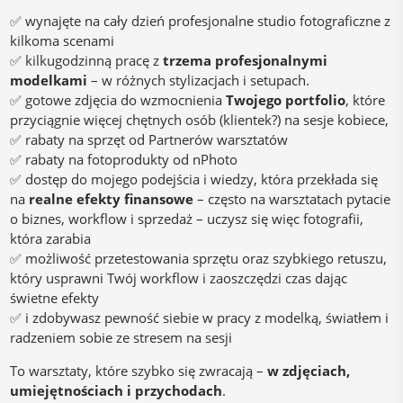
✅ wynajęte na cały dzień profesjonalne studio fotograficzne z
kilkoma scenami
✅ kilkugodzinną pracę z
trzema profesjonalnymi
modelkami
– w różnych stylizacjach i setupach.
✅ gotowe zdjęcia do wzmocnienia
Twojego portfolio
, które
przyciągnie więcej chętnych osób (klientek?) na sesje kobiece,
✅ rabaty na sprzęt od Partnerów warsztatów
✅ rabaty na fotoprodukty od nPhoto
✅ dostęp do mojego podejścia i wiedzy, która przekłada się
na
realne efekty finansowe
– często na warsztatach pytacie
o biznes, workflow i sprzedaż – uczysz się więc fotografii,
która zarabia
✅ możliwość przetestowania sprzętu oraz szybkiego retuszu,
który usprawni Twój workflow i zaoszczędzi czas dając
świetne efekty
✅ i zdobywasz pewność siebie w pracy z modelką, światłem i
radzeniem sobie ze stresem na sesji
To warsztaty, które szybko się zwracają –
w zdjęciach,
umiejętnościach i przychodach
.