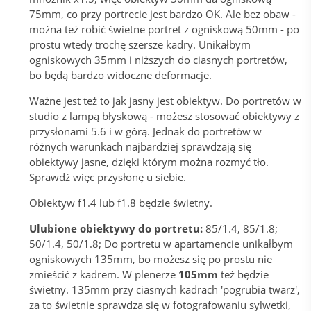
75mm, co przy portrecie jest bardzo OK. Ale bez obaw -
można też robić świetne portret z ogniskową 50mm - po
prostu wtedy trochę szersze kadry. Unikałbym
ogniskowych 35mm i niższych do ciasnych portretów,
bo będą bardzo widoczne deformacje.
Ważne jest też to jak jasny jest obiektyw. Do portretów w
studio z lampą błyskową - możesz stosować obiektywy z
przysłonami 5.6 i w górą. Jednak do portretów w
różnych warunkach najbardziej sprawdzają się
obiektywy jasne, dzięki którym można rozmyć tło.
Sprawdź więc przysłonę u siebie.
Obiektyw f1.4 lub f1.8 będzie świetny.
Ulubione obiektywy do portretu:
85/1.4, 85/1.8;
50/1.4, 50/1.8; Do portretu w apartamencie unikałbym
ogniskowych 135mm, bo możesz się po prostu nie
zmieścić z kadrem. W plenerze
105mm
też będzie
świetny. 135mm przy ciasnych kadrach 'pogrubia twarz',
za to świetnie sprawdza się w fotografowaniu sylwetki,