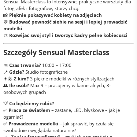
Sensual Masterclass to intensywne, praktyczne warsztaty dla
fotografek i fotografów, którzy chcą:
📸
Pięknie pokazywać kobiety na zdjęciach
💬
Budować pewność siebie na sesji i lepiej prowadzić
modelki
🎨
Rozwijać swój styl i tworzyć kadry pełne kobiecości
Szczegóły Sensual Masterclass
📅
Czas trwania?
10:00 – 17:00
📍
Gdzie?
Studio fotograficzne
👩‍🎤
Z kim?
3 piękne modelki w różnych stylizacjach
👥
Ile osób?
Max 9 – pracujemy w kameralnych, 3-
osobowych grupach
💡
Co będziemy robić?
✅
Praca ze światłem
– zastane, LED, błyskowe – jak je
ogarniać?
✅
Prowadzenie modelki
– jak sprawić, by czuła się
swobodnie i wyglądała naturalnie?