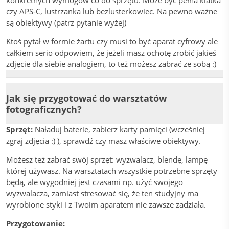
konkretnych wymogów co do sprzętu. Może być pełna klatka
czy APS-C, lustrzanka lub bezlusterkowiec. Na pewno ważne
są obiektywy (patrz pytanie wyżej)
Ktoś pytał w formie żartu czy musi to być aparat cyfrowy ale
całkiem serio odpowiem, że jeżeli masz ochotę zrobić jakieś
zdjęcie dla siebie analogiem, to też możesz zabrać ze sobą :)
Jak się przygotować do warsztatów
fotograficznych?
Sprzęt:
Naładuj baterie, zabierz karty pamięci (wcześniej
zgraj zdjęcia :) ), sprawdź czy masz właściwe obiektywy.
Możesz też zabrać swój sprzęt: wyzwalacz, blendę, lampę
której używasz. Na warsztatach wszystkie potrzebne sprzęty
będą, ale wygodniej jest czasami np. użyć swojego
wyzwalacza, zamiast stresować się, że ten studyjny ma
wyrobione styki i z Twoim aparatem nie zawsze zadziała.
Przygotowanie: