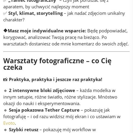
✅
„Taniec fotograficzny”
– czyli jak poruszać się z
aparatem, by uchwycić najlepszy moment
✅
Styl, klimat, storytelling
– jak nadać zdjęciom unikalny
charakter?
🔶Masz moje indywidualne wsparcie:
Będę podpowiadać,
korygować, analizować Twoją pracę na bieżąco. Po
warsztatach dostaniesz ode mnie komentarz do swoich zdjęć.
Warsztaty fotograficzne – co Cię
czeka
📸
Praktyka, praktyka i jeszcze raz praktyka!
🔹
2 intensywne bloki zdjęciowe
– każda modelka w
innym setupie, różne światło, różne stylizacje. Mnóstwo
okazji do nauki i eksperymentowania.
🔹
Sesja pokazowa Tether Capture
– pokazuję jak
fotografuję – i od razu widzisz mój ekran i co ustawiam w
Evoto
.
🔹
Szybki retusz
– pokazuję mój workflow w